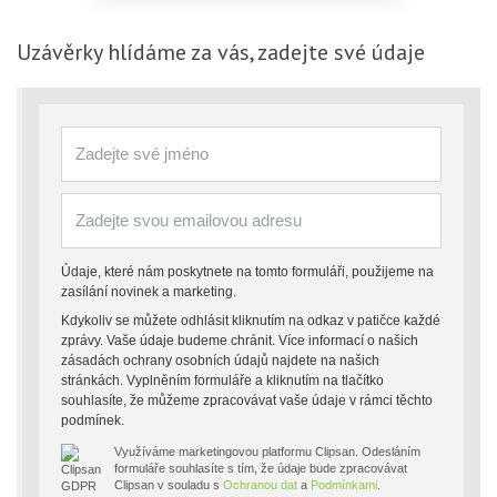
Uzávěrky
hlídáme za vás, zadejte své údaje
Údaje, které nám poskytnete na tomto formuláři, použijeme na
zasílání novinek a marketing.
Kdykoliv se můžete odhlásit kliknutím na odkaz v patičce každé
zprávy. Vaše údaje budeme chránit. Více informací o našich
zásadách ochrany osobních údajů najdete na našich
stránkách. Vyplněním formuláře a kliknutím na tlačítko
souhlasíte, že můžeme zpracovávat vaše údaje v rámci těchto
podmínek.
Využíváme marketingovou platformu Clipsan. Odesláním
formuláře souhlasíte s tím, že údaje bude zpracovávat
Clipsan v souladu s
Ochranou dat
a
Podmínkami
.