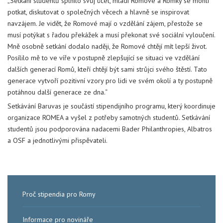
„Setkání studentů splnilo svůj účel, mladí Romové a Romky se mohli
potkat, diskutovat o společných věcech a hlavně se inspirovat
navzájem. Je vidět, že Romové mají o vzdělání zájem, přestože se
musí potýkat s řadou překážek a musí překonat své sociální vyloučení.
Mně osobně setkání dodalo naději, že Romové chtějí mít lepší život.
Posílilo mě to ve víře v postupně zlepšující se situaci ve vzdělání
dalších generací Romů, kteří chtějí být sami strůjci svého štěstí. Tato
generace vytvoří pozitivní vzory pro lidi ve svém okolí a ty postupně
potáhnou další generace ze dna.“
Setkávání Baruvas je součástí stipendijního programu, který koordinuje
organizace ROMEA a vyšel z potřeby samotných studentů. Setkávání
studentů jsou podporována nadacemi Bader Philanthropies, Albatros
a OSF a jednotlivými přispěvateli.
Proč stipendia pro Romy
Informace pro novináře