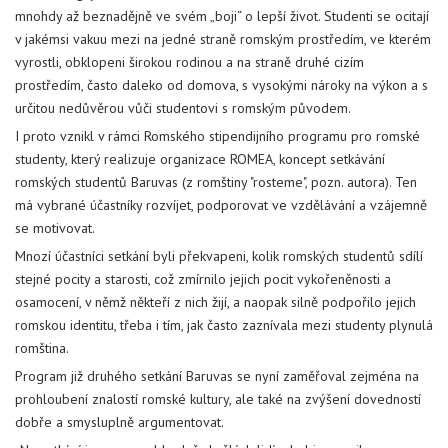
mnohdy až beznadějně ve svém „boji“ o lepší život. Studenti se ocitají
v jakémsi vakuu mezi na jedné straně romským prostředím, ve kterém
vyrostli, obklopeni širokou rodinou a na straně druhé cizím
prostředím, často daleko od domova, s vysokými nároky na výkon a s
určitou nedůvěrou vůči studentovi s romským původem.
I proto vznikl v rámci Romského stipendijního programu pro romské
studenty, který realizuje organizace ROMEA, koncept setkávání
romských studentů Baruvas (z romštiny "rosteme", pozn. autora). Ten
má vybrané účastníky rozvíjet, podporovat ve vzdělávání a vzájemně
se motivovat.
Mnozí účastníci setkání byli překvapeni, kolik romských studentů sdílí
stejné pocity a starosti, což zmírnilo jejich pocit vykořeněnosti a
osamocení, v němž někteří z nich žijí, a naopak silně podpořilo jejich
romskou identitu, třeba i tím, jak často zaznívala mezi studenty plynulá
romština.
Program již druhého setkání Baruvas se nyní zaměřoval zejména na
prohloubení znalostí romské kultury, ale také na zvýšení dovedností
dobře a smysluplně argumentovat.