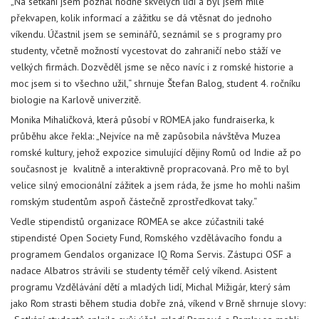
„Na setkání jsem poznal hodně skvělých lidí a byl jsem mile
překvapen, kolik informací a zážitku se dá vtěsnat do jednoho
víkendu. Účastnil jsem se seminářů, seznámil se s programy pro
studenty, včetně možností vycestovat do zahraničí nebo stáží ve
velkých firmách. Dozvěděl jsme se něco navíc i z romské historie a
moc jsem si to všechno užil,“ shrnuje Štefan Balog, student 4. ročníku
biologie na Karlově univerzitě.
Monika Mihaličková, která působí v ROMEA jako fundraiserka, k
průběhu akce řekla: „Nejvíce na mě zapůsobila návštěva Muzea
romské kultury, jehož expozice simulující dějiny Romů od Indie až po
současnost je kvalitně a interaktivně propracovaná. Pro mě to byl
velice silný emocionální zážitek a jsem ráda, že jsme ho mohli našim
romským studentům aspoň částečně zprostředkovat taky.“
Vedle stipendistů organizace ROMEA se akce zúčastnili také
stipendisté Open Society Fund, Romského vzdělávacího fondu a
programem Gendalos organizace IQ Roma Servis. Zástupci OSF a
nadace Albatros strávili se studenty téměř celý víkend. Asistent
programu Vzdělávání dětí a mladých lidí, Michal Mižigár, který sám
jako Rom strasti během studia dobře zná, víkend v Brně shrnuje slovy: