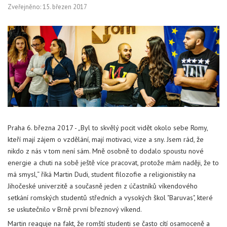
Zveřejněno: 15. březen 2017
Praha 6. března 2017 - „Byl to skvělý pocit vidět okolo sebe Romy,
kteří mají zájem o vzdělání, mají motivaci, vize a sny. Jsem rád, že
nikdo z nás v tom není sám. Mně osobně to dodalo spoustu nové
energie a chuti na sobě ještě více pracovat, protože mám naději, že to
má smysl,“ říká Martin Dudi, student filozofie a religionistiky na
Jihočeské univerzitě a současně jeden z účastníků víkendového
setkání romských studentů středních a vysokých škol "Baruvas", které
se uskutečnilo v Brně první březnový víkend.
Martin reaguje na fakt, že romští studenti se často cítí osamoceně a