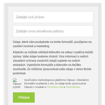
Údaje, které nám poskytnete na tomto formuláři, použijeme na
zasílání novinek a marketing.
Kdykoliv se můžete odhlásit kliknutím na odkaz v patičce každé
zprávy. Vaše údaje budeme chránit. Více informací o našich
zásadách ochrany osobních údajů najdete na našich
stránkách. Vyplněním formuláře a kliknutím na tlačítko
souhlasíte, že můžeme zpracovávat vaše údaje v rámci těchto
podmínek.
Využíváme marketingovou platformu Clipsan. Odesláním
formuláře souhlasíte s tím, že údaje bude zpracovávat
Clipsan v souladu s
Ochranou dat
a
Podmínkami
.
Přihlásit